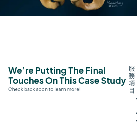
We’re Putting The Final
服
務
Touches On This Case Study
項
Check back soon to learn more!
目